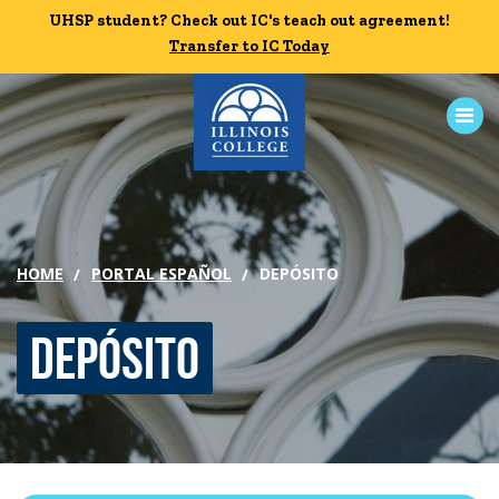
Skip to main content
UHSP student? Check out IC's teach out agreement!
UHSP student? Check out IC's teach out agreement!
Transfer to IC Today
Transfer to IC Today
ABOUT
ACADEMICS
HOME
PORTAL ESPAÑOL
DEPÓSITO
ADMISSION
Depósito
CAMPUS LIFE
News
Events
Alumni
Athletics
Library
Give
Visit
Apply