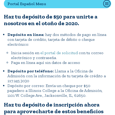
Portal Español Menu
Haz tu depósito de $50 para unirte a
Quick Tools
nosotros en el otoño de 2020.
Campus Directory
Connect2
Depósito en línea:
hay dos métodos de pago en línea
con tarjeta de crédito, tarjeta de débito o cheque
Employment Opportunities
electrónico:
Portal Español
Inicia sesión en
el portal de solicitud
con tu correo
electrónico y contraseña.
Paga en línea aquí sin datos de acceso
Depósito por teléfono:
Llama a la Oficina de
Admisión con la información de tu tarjeta de crédito a
217.245.3030
Depósito por correo: Envía un cheque por $50
pagadero a Illinois College a la Oficina de Admisión,
1101 W. College Ave., Jacksonville, IL, 62650.
Haz tu depósito de inscripción ahora
para aprovecharte de estos beneficios