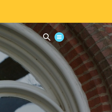
CAMPUS LIFE
Student Life
Residential Life
First-Year Experience
Safety & Wellness
Career Services
Parents & Families
SAFE IC
Disability Resources