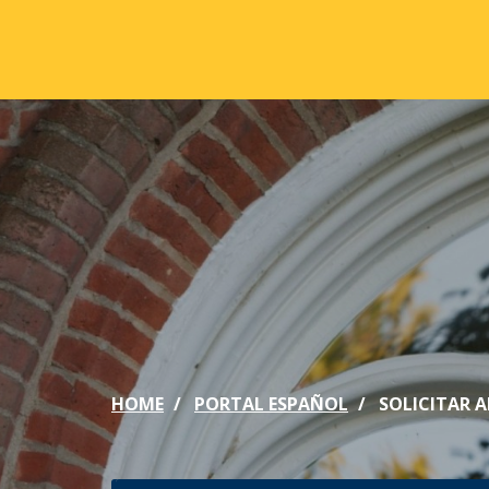
Skip to main content
ABOUT
ACA
Mission & Vision
Active
Our History
Majors
Office of the President
Online
Jacksonville
Genera
Maps & Accommodations
IC Sch
HOME
PORTAL ESPAÑOL
SOLICITAR 
Past Presidents
Phi Be
Accreditation
Academ
Strategic Plan
Catalo