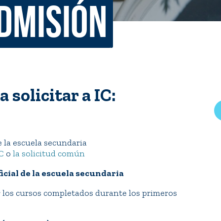
Admisión
rar
Finish in 4
ic Calendar
Student Financial Services
Meet the Admission Staff
Request Admission Informa
Net Price Calculator
 solicitar a IC:
mni
Athletics
Library
tory
Connect2
Employment Opportuni
e la escuela secundaria
IC
o
la solicitud común
cial de la escuela secundaria
 los cursos completados durante los primeros