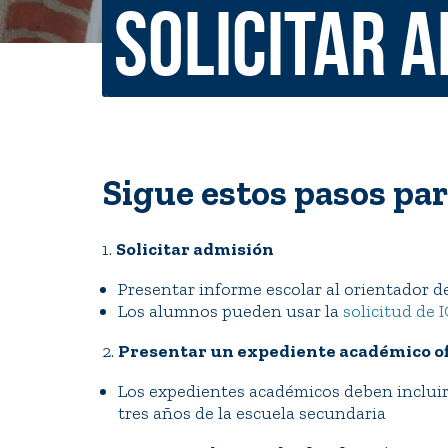
Solicitar 
Non-Discrimination Policy
Regist
Consumer Information
Academ
Title IX and Sexual Misconduct
Sigue estos pasos para
News
Events
Alu
1.
Solicitar admisión
Quick Tools
Campus Direc
Presentar informe escolar al orientador d
Los alumnos pueden usar la
solicitud de 
2.
Presentar un expediente académico ofi
Los expedientes académicos deben incluir
tres años de la escuela secundaria