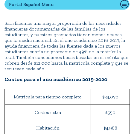
Portal Español Menu
Quick Tools
Satisfacemos una mayor proporción de las necesidades
financieras documentadas de las familias de los
Campus Directory
estudiantes, y nuestros graduados tienen menos deudas
Connect2
que la media nacional. En el año académico 2016-2017, la
ayuda financiera de todas las fuentes dada a los nuevos
Employment Opportunities
estudiantes cubría un promedio de 49% de la matrícula
Portal Español
total. También concedemos becas basadas en el mérito que
cubren desde $12.000 hasta la matrícula completa y que se
renuevan cada año.
Costos para el año académico 2019-2020
Matrícula para tiempo completo
$34,070
Costos extra
$550
Habitación
$4,988