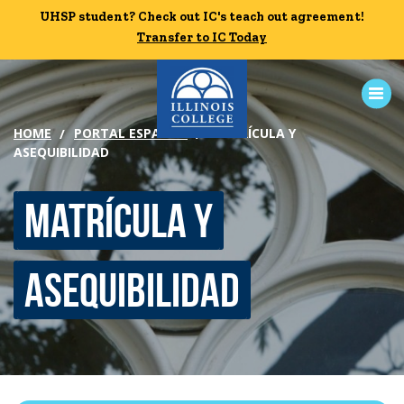
Skip to main content
UHSP student? Check out IC's teach out agreement!
UHSP student? Check out IC's teach out agreement!
Transfer to IC Today
Transfer to IC Today
HOME
PORTAL ESPAÑOL
MATRÍCULA Y
ASEQUIBILIDAD
ABOUT
Matrícula y
ACADEMICS
ADMISSION
Asequibilidad
CAMPUS LIFE
News
Events
Alumni
Athletics
Library
Give
Visit
Apply